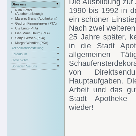
Die Ausbildung zur
Über uns
1990 bis 1992 in d
Nina Oettel
(Apothekenleitung)
ein schöner Einstie
Margret Bruns (Apothekerin)
Gudrun Kemmelmeier (PTA)
Nach zwei weiteren
Ute Lang (PTA)
Lisa-Marie Daum (PTA)
25 Jahre später, k
Sonja Gersch (PKA)
Margot Wendler (PKA)
in die Stadt Apo
Arzneimittelbestellung
allgemeinen Tät
Fotoalbum
Geschichte
Schaufensterdekor
So finden Sie uns
von Direktsen
Hauptaufgaben. Di
Arbeit und das gu
Stadt Apotheke 
wieder!